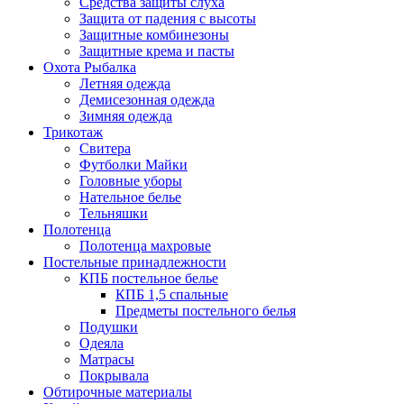
Средства защиты слуха
Защита от падения с высоты
Защитные комбинезоны
Защитные крема и пасты
Охота Рыбалка
Летняя одежда
Демисезонная одежда
Зимняя одежда
Трикотаж
Свитера
Футболки Майки
Головные уборы
Нательное белье
Тельняшки
Полотенца
Полотенца махровые
Постельные принадлежности
КПБ постельное белье
КПБ 1,5 спальные
Предметы постельного белья
Подушки
Одеяла
Матрасы
Покрывала
Обтирочные материалы