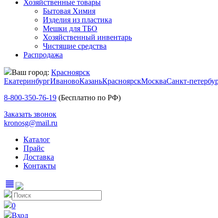
Хозяйственные товары
Бытовая Химия
Изделия из пластика
Мешки для ТБО
Хозяйственный инвентарь
Чистящие средства
Распродажа
Ваш город:
Красноярск
Екатеринбург
Иваново
Казань
Красноярск
Москва
Санкт-петербу
8-800-350-76-19
(Бесплатно по РФ)
Заказать звонок
kronosg@mail.ru
Каталог
Прайс
Доставка
Контакты
view_headline
0
Вход