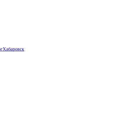
рг
Хабаровск