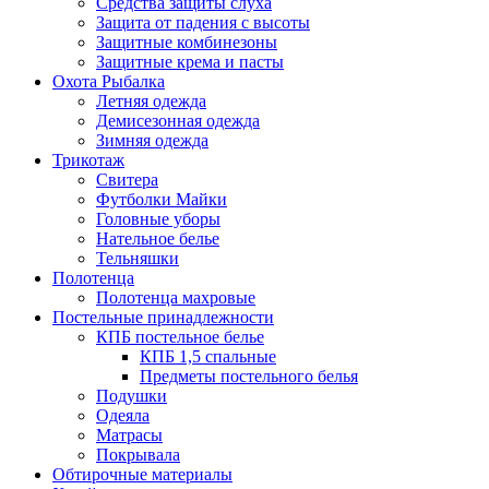
Средства защиты слуха
Защита от падения с высоты
Защитные комбинезоны
Защитные крема и пасты
Охота Рыбалка
Летняя одежда
Демисезонная одежда
Зимняя одежда
Трикотаж
Свитера
Футболки Майки
Головные уборы
Нательное белье
Тельняшки
Полотенца
Полотенца махровые
Постельные принадлежности
КПБ постельное белье
КПБ 1,5 спальные
Предметы постельного белья
Подушки
Одеяла
Матрасы
Покрывала
Обтирочные материалы