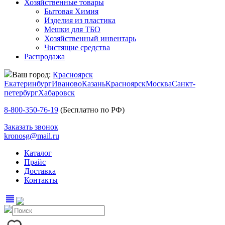
Хозяйственные товары
Бытовая Химия
Изделия из пластика
Мешки для ТБО
Хозяйственный инвентарь
Чистящие средства
Распродажа
Ваш город:
Красноярск
Екатеринбург
Иваново
Казань
Красноярск
Москва
Санкт-
петербург
Хабаровск
8-800-350-76-19
(Бесплатно по РФ)
Заказать звонок
kronosg@mail.ru
Каталог
Прайс
Доставка
Контакты
view_headline