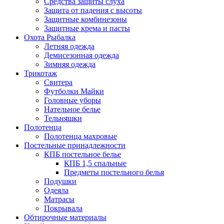
Средства защиты слуха
Защита от падения с высоты
Защитные комбинезоны
Защитные крема и пасты
Охота Рыбалка
Летняя одежда
Демисезонная одежда
Зимняя одежда
Трикотаж
Свитера
Футболки Майки
Головные уборы
Нательное белье
Тельняшки
Полотенца
Полотенца махровые
Постельные принадлежности
КПБ постельное белье
КПБ 1,5 спальные
Предметы постельного белья
Подушки
Одеяла
Матрасы
Покрывала
Обтирочные материалы