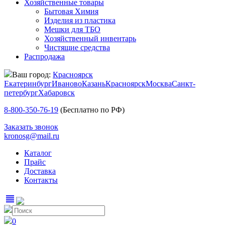
Хозяйственные товары
Бытовая Химия
Изделия из пластика
Мешки для ТБО
Хозяйственный инвентарь
Чистящие средства
Распродажа
Ваш город:
Красноярск
Екатеринбург
Иваново
Казань
Красноярск
Москва
Санкт-
петербург
Хабаровск
8-800-350-76-19
(Бесплатно по РФ)
Заказать звонок
kronosg@mail.ru
Каталог
Прайс
Доставка
Контакты
view_headline
0